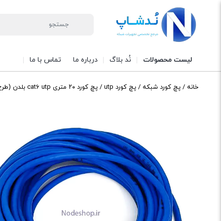
لیست محصولات
نُد بلاگ
درباره ما
تماس با ما
خانه
/
پچ کورد شبکه
/
پچ کورد utp
/ پچ کورد ۲۰ متری cat6 utp بلدن (طرح)