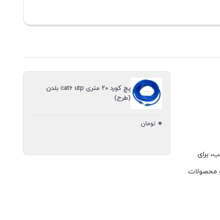
پچ کورد ۲۰ متری cat6 utp بلدن
(طرح)
۰
تومان
سب، برای
شود و محصولات