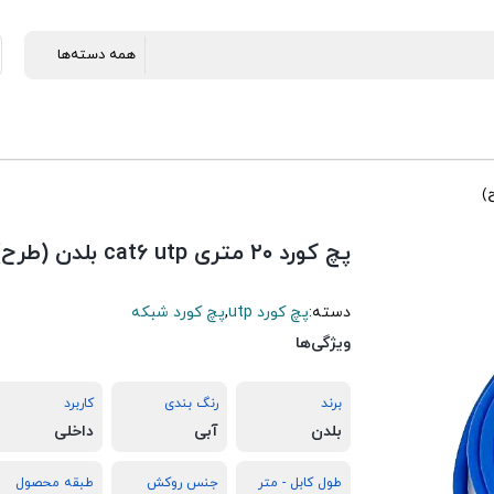
پچ کورد ۲۰ متری cat6 utp بلدن (طرح)
دسته:
پچ کورد utp
,
پچ کورد شبکه
ویژگی‌ها
برند
رنگ بندی
کاربرد
بلدن
آبی
داخلی
طول کابل - متر
جنس روکش
طبقه محصول