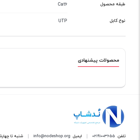
طبقه محصول
Cat6
نوع کابل
UTP
محصولات پیشنهادی
تلفن
02191003655
ایمیل
info@nodeshop.org
شنبه تا چهارشنبه از ساعت ۹ ال