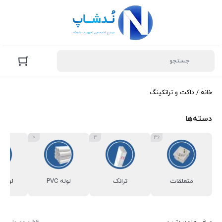
خانه
/ داکت و ترانکینگ
دسته‌ها
0
3
36
متعلقات
ترانک
لوله PVC
لوله 