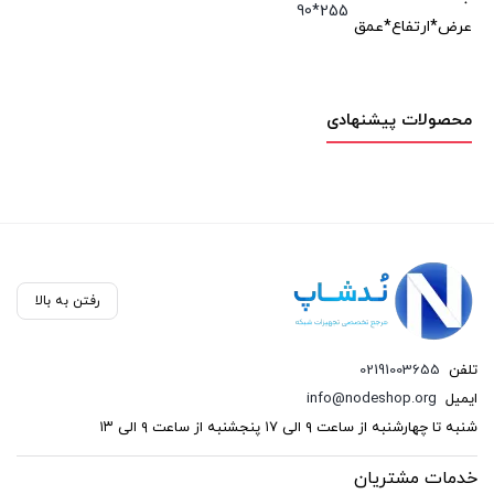
255*90
عرض*ارتفاع*عمق
محصولات پیشنهادی
رفتن به بالا
تلفن
02191003655
ایمیل
info@nodeshop.org
شنبه تا چهارشنبه از ساعت ۹ الی ۱۷ پنجشنبه از ساعت ۹ الی ۱۳
خدمات مشتریان