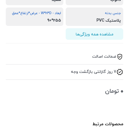
جنس بدنه
ابعاد - W*H*D - عرض*ارتفاع*عمق
پلاستیک PVC
255*90
مشاهده همه ویژگی‌ها
ضمانت اصالت
7 روز گارانتی بازگشت وجه
۰
تومان
محصولات مرتبط