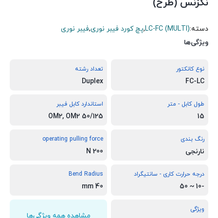
نگزنس (طرح)
دسته:
LC-FC (MULTI)
,
پچ کورد فیبر نوری
,
فیبر نوری
ویژگی‌ها
نوع کانکتور
تعداد رشته
Duplex
FC-LC
طول کابل - متر
استاندارد کابل فیبر
OM2, OM2 50/125
15
رنگ بندی
operating pulling force
نارنجی
200 N
درجه حرارت کاری - سانتیگراد
Bend Radius
40 mm
-10 ~ 50
ویژگی
مشاهده همه ویژگی‌ها