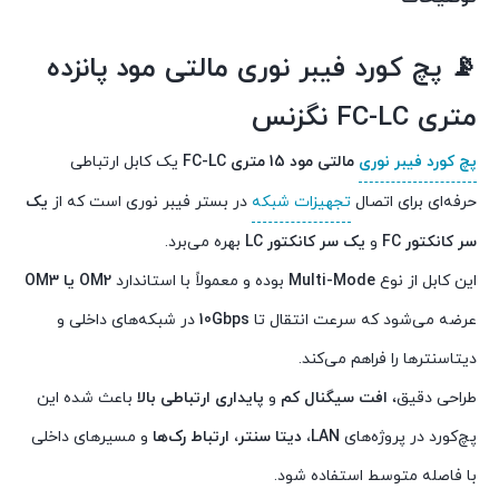
📡 پچ کورد فیبر نوری مالتی مود پانزده
متری FC-LC نگزنس
پچ کورد فیبر نوری
مالتی مود 15 متری FC-LC
یک کابل ارتباطی
حرفه‌ای برای اتصال
تجهیزات شبکه
در بستر فیبر نوری است که از
یک
سر کانکتور FC
و
یک سر کانکتور LC
بهره می‌برد.
این کابل از نوع
Multi-Mode
بوده و معمولاً با استاندارد
OM2 یا OM3
عرضه می‌شود که سرعت انتقال تا
10Gbps
در شبکه‌های داخلی و
دیتاسنترها را فراهم می‌کند.
طراحی دقیق،
افت سیگنال کم
و
پایداری ارتباطی بالا
باعث شده این
پچ‌کورد در پروژه‌های
LAN، دیتا سنتر، ارتباط رک‌ها
و مسیرهای داخلی
با فاصله متوسط استفاده شود.