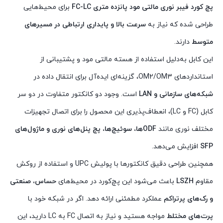
پچ کورد فیبر نوری مالتی مود پانزده متری FC-LC
برای محیط‌هایی
طراحی شده که نیاز به
سرعت بالا و پایداری ارتباطی در مسیرهای
متوسط
دارند.
این کابل به‌دلیل استفاده از هسته مالتی مود و پشتیبانی از
استانداردهای OM2/OM3، گزینه‌ای ایده‌آل برای انتقال داده در
شبکه‌های سازمانی و LAN
است. وجود دو کانکتور متفاوت در دو سر
کابل (FC و LC)، انعطاف‌پذیری این محصول را برای اتصال تجهیزات
مختلف نوری مانند
ODF‌ها، سوئیچ‌ها، پچ پنل‌های نوری و ماژول‌های
SFP
افزایش می‌دهد.
همچنین طراحی دقیق کانکتورها با پولیش UPC و استفاده از روکش
مقاوم
LSZH
باعث می‌شود این پچ‌کورد در محیط‌های
حساس، صنعتی
و رک‌های پرتراکم
عملکرد مطمئنی ارائه دهد. اگر در شبکه خود با
پرت‌های مختلط
مواجه هستید و نیاز به اتصال FC به LC دارید، این