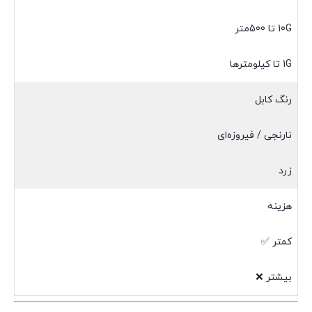
10G تا 500متر
1G تا کیلومترها
رنگ کابل
نارنجی / فیروزه‌ای
زرد
هزینه
کمتر ✅
بیشتر ❌