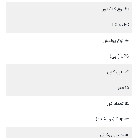
🔌 نوع کانکتور
FC به LC
🎯 نوع پولیش
UPC (آبی)
📏 طول کابل
15 متر
🧵 تعداد کور
Duplex (دو رشته)
🔥 جنس روکش