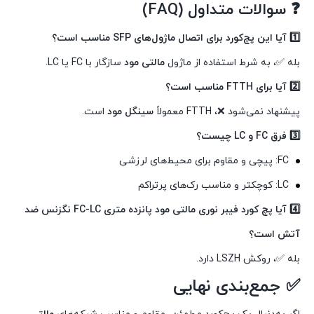
❓ سوالات متداول (FAQ)
1️⃣ آیا این پچ‌کورد برای اتصال ماژول‌های SFP مناسب است؟
بله ✅، به شرط استفاده از ماژول
مالتی مود
سازگار با FC یا LC.
2️⃣ آیا برای FTTH مناسب است؟
پیشنهاد نمی‌شود ❌، FTTH معمولاً
سینگل مود
است.
3️⃣ فرق FC و LC چیست؟
FC: پیچی و مقاوم برای محیط‌های لرزشی
LC: کوچکتر و مناسب رک‌های پرتراکم
4️⃣ آیا پچ کورد فیبر نوری مالتی مود پانزده متری FC-LC نگزنس ضد
آتش است؟
بله ✅، روکش LSZH دارد.
✅ جمع‌بندی نهایی