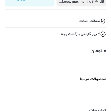
Crush resistance (IEC 60794-1-E3) 250 N/cm, Fire retardant IEC 60332-3 Cat.C, Insertion Loss, maximum, dB 0.3 dB, Return Loss, maximum, dB 30 dB
ضمانت اصالت
7 روز گارانتی بازگشت وجه
۰
تومان
محصولات مرتبط
توضیحات