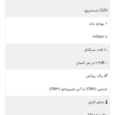
LSZH ضدحریق
⚡ پهنای باند
تا 10Gbps
📉 افت سیگنال
≤ 0.3dB در هر اتصال
🌈 رنگ روکش
نارنجی (OM2) یا آبی فیروزه‌ای (OM3)
🌡 دمای کاری