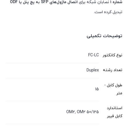
شماره ۱
نصابان شبکه برای
اتصال ماژول‌های SFP به پچ پنل یا ODF
تبدیل کرده است.
توضیحات تکمیلی
نوع کانکتور
FC-LC
تعداد رشته
Duplex
طول کابل -
15
متر
استاندارد
OM2, OM2 50/125
کابل فیبر