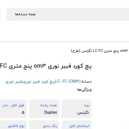
)
پچ کورد فیبر نوری om3 پنج متری LC FC نگزنس (طرح)
دسته:
LC--FC (OM3)
,
پچ کورد فیبر نوری
,
فیبر نوری
ویژگی‌ها
برند
تعداد رشته
طول کابل - متر
نگزنس
Duplex
5
استاندارد کابل
رنگ بندی
نوع کانکتور