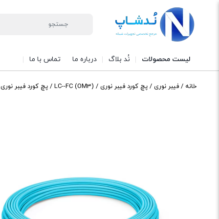
لیست محصولات
نُد بلاگ
درباره ما
تماس با ما
خانه
/
فیبر نوری
/
پچ کورد فیبر نوری
/
LC--FC (OM3)
/ پچ کورد فیبر نوری om3 پنج متری LC FC نگزنس (طرح