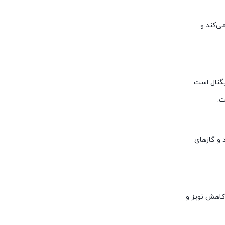
ی‌کند و
 سیگنال است.
ی دود و گازهای
 سیگنال است. همچنین، میزان بازگشت پذیری آن ≥30dB است که به کاهش نویز و