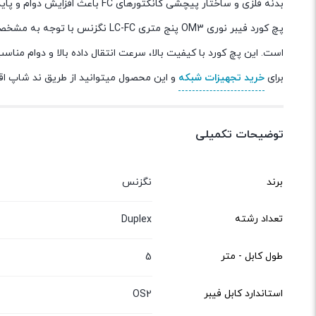
بدنه فلزی و ساختار پیچشی کانکتورهای FC باعث افزایش دوام و پایداری این پچ کورد شده است که می‌تواند تا 1000 چرخه اتصال را تحمل کند.
پچ کورد فیبر نوری OM3 پنج متری C
است. این پچ کورد با کیفیت بالا، سرعت انتقال داده بالا و دوام مناسب،
برای
خرید تجهیزات شبکه
و این محصول میتوانید از طریق ند شاپ اقد
توضیحات تکمیلی
برند
نگزنس
تعداد رشته
Duplex
طول کابل - متر
5
استاندارد کابل فیبر
OS2