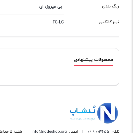
رنگ بندی
آبی فیروزه ای
نوع کانکتور
FC-LC
محصولات پیشنهادی
تلفن
02191003655
ایمیل
info@nodeshop.org
شنبه تا چهارشنبه از ساعت ۹ ال