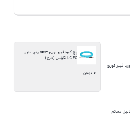
پچ کورد فیبر نوری om3 پنج متری
LC FC نگزنس (طرح)
رد فیبر نوری
۰
تومان
از نوع مالتی مود (Multi Mode) است که به کانکتورهای LC و FC مجهز شده است. کانکتورهای LC به دلیل محکم