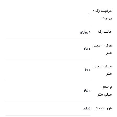
ظرفیت رک -
9
یونیت
حالت رک
دیواری
عرض - میلی
450
متر
عمق - میلی
600
متر
ارتفاع -
450
میلی متر
فن - تعداد
ندارد