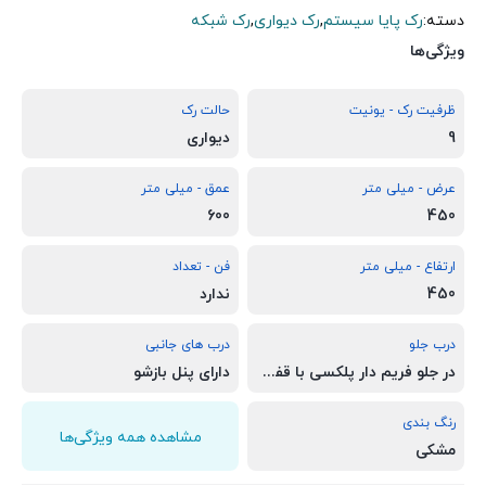
دسته:
رک پایا سیستم
,
رک دیواری
,
رک شبکه
ویژگی‌ها
ظرفیت رک - یونیت
حالت رک
9
دیواری
عرض - میلی متر
عمق - میلی متر
600
450
ارتفاع - میلی متر
فن - تعداد
450
ندارد
درب جلو
درب های جانبی
در جلو فریم دار پلکسی با قفل سوئیچی چرخشی
دارای پنل بازشو
رنگ بندی
مشاهده همه ویژگی‌ها
مشکی