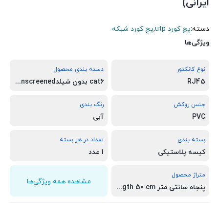
ایرانی)
دسته:
پچ کورد utp
,
پچ کورد شبکه
ویژگی‌ها
نوع کانکتور
دسته بندی محصول
RJ45
cat6 بدون شیلدUTP unscreened
جنس روکش
رنگ بندی
PVC
آبی
بسته بندی
تعداد در هر بسته
کیسه پلاستیکی
1 عدد
متراژ محصول
مشاهده همه ویژگی‌ها
پنجاه سانتی متر Length 50 cm