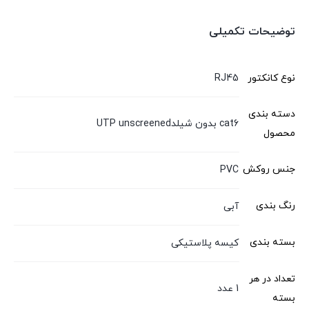
توضیحات تکمیلی
نوع کانکتور
RJ45
دسته بندی
cat6 بدون شیلدUTP unscreened
محصول
جنس روکش
PVC
رنگ بندی
آبی
بسته بندی
کیسه پلاستیکی
تعداد در هر
1 عدد
بسته