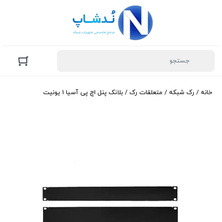
خانه
/
رک شبکه
/
متعلقات رک
/ بلانک پنل اچ پی آسیا 1 یونیت