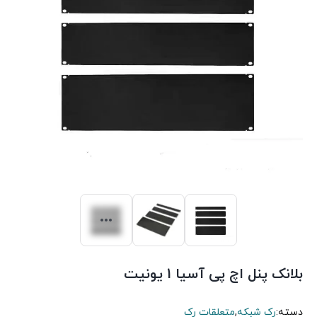
بلانک پنل اچ پی آسیا 1 یونیت
دسته:
رک شبکه
,
متعلقات رک