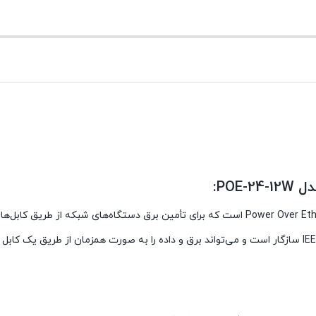
آداپتور شبکه UBIQUITI مدل POE-24-12W یک دستگاه Power Over Ethernet (PoE) است که برای تأمین برق دستگاه‌های شبکه از طر
CAT5 و CAT6 طراحی شده است. این آداپتور با استاندارد IEEE 802.3af سازگار است و می‌تواند برق و داده را به صورت همزمان از طر