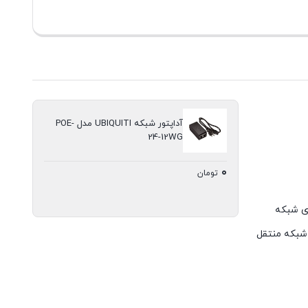
آداپتور شبکه UBIQUITI مدل POE-
24-12WG
۰
تومان
یق کابل‌های شبکه
یق یک کابل شبکه منتقل