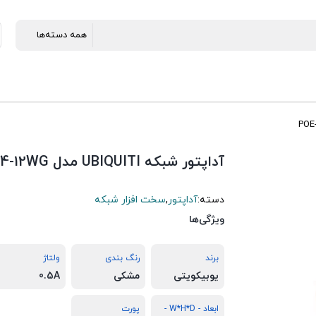
آداپتور شبکه UBIQUITI مدل POE-24-12WG
دسته:
آداپتور
,
سخت افزار شبکه
ویژگی‌ها
برند
رنگ بندی
ولتاژ
یوبیکویتی
مشکی
0.5A
ابعاد - W*H*D -
پورت