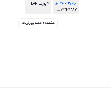
عرض*ارتفاع*عمق
2 پورت LAN
87*44*29 mm
مشاهده همه ویژگی‌ها