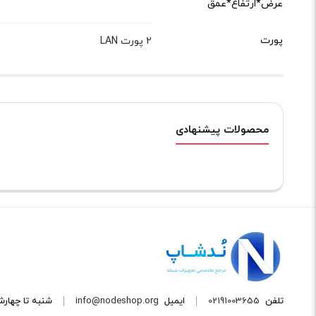
عرض*ارتفاع*عمق
پورت
2 پورت LAN
محصولات پیشنهادی
تلفن
02191003655
ایمیل
info@nodeshop.org
شنبه تا چهارشنبه از ساعت ۹ ال