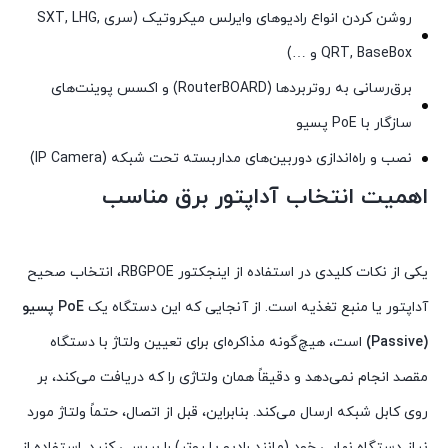
روشن کردن انواع رادیوهای وایرلس میکروتیک (سری SXT, LHG,
QRT, BaseBox و …)
برق‌رسانی به روتربردها (RouterBOARD) و اکسس پوینت‌های
سازگار با PoE پسیو
نصب و راه‌اندازی دوربین‌های مداربسته تحت شبکه (IP Camera)
اهمیت انتخاب آداپتور برق مناسب
یکی از نکات کلیدی در استفاده از اینجکتور RBGPOE، انتخاب صحیح
آداپتور یا منبع تغذیه است. از آنجایی که این دستگاه یک
PoE پسیو
(Passive)
است، هیچ‌گونه مذاکره‌ای برای تعیین ولتاژ با دستگاه
مقصد انجام نمی‌دهد و دقیقاً همان ولتاژی را که دریافت می‌کند، بر
روی کابل شبکه ارسال می‌کند. بنابراین، قبل از اتصال، حتماً ولتاژ مورد
نیاز دستگاه نهایی خود (مانند رادیو یا روتر) را بررسی کنید. استفاده از