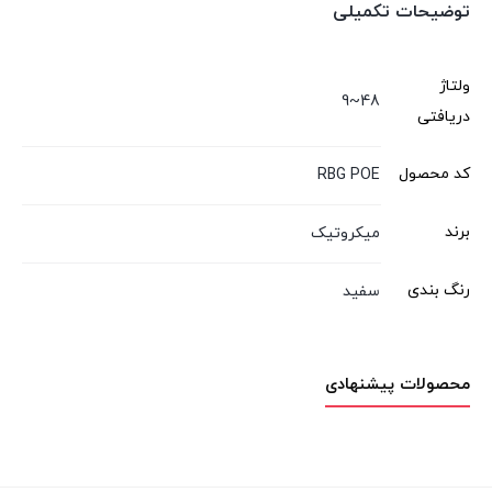
توضیحات تکمیلی
ولتاژ
48~9
دریافتی
کد محصول
RBG POE
برند
میکروتیک
رنگ بندی
سفید
محصولات پیشنهادی