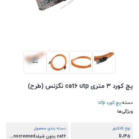
پچ کورد ۳ متری cat6 utp نگزنس (طرح)
دسته:
پچ کورد utp
ویژگی‌ها
نوع کانکتور
دسته بندی محصول
RJ45
cat6 بدون شیلدUTP unscreened