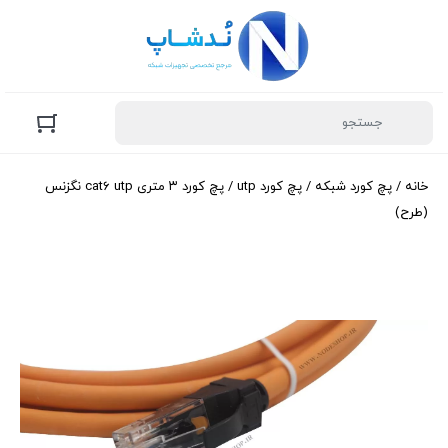
خانه
/
پچ کورد شبکه
/
پچ کورد utp
/ پچ کورد ۳ متری cat6 utp نگزنس
(طرح)