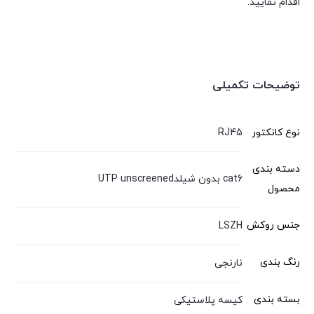
اقدام نمایید.
توضیحات تکمیلی
نوع کانکتور
RJ45
دسته بندی
cat6 بدون شیلدUTP unscreened
محصول
جنس روکش
LSZH
رنگ بندی
نارنجی
بسته بندی
کیسه پلاستیکی