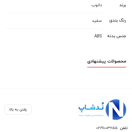
برند
دانوب
رنگ بندی
سفید
جنس بدنه
ABS
محصولات پیشنهادی
رفتن به بالا
تلفن
02191003655