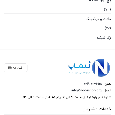
پچ کورد شبکه
(72)
داکت و ترانکینگ
(66)
رک شبکه
(87)
سخت افزار شبکه
(136)
رفتن به بالا
سوکت و کیستون
تلفن
02191003655
(26)
ایمیل
info@nodeshop.org
فیبر نوری
شنبه تا چهارشنبه از ساعت ۹ الی ۱۷ پنجشنبه از ساعت ۹ الی ۱۳
(121)
خدمات مشتریان
کابل شبکه