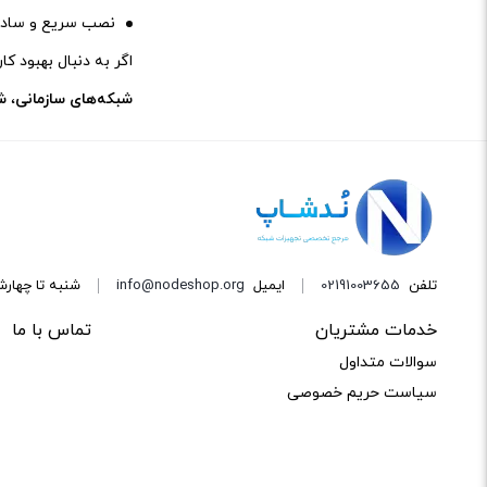
نصب سریع و ساده 
ویپ
اگر به دنبال بهبود ک
یو پی اس
شبکه‌های سازمانی
،
ش
تلفن
02191003655
ایمیل
info@nodeshop.org
شنبه تا چهارشنبه از ساعت ۹ ال
خدمات مشتریان
تماس با ما
سوالات متداول
سیاست حریم خصوصی