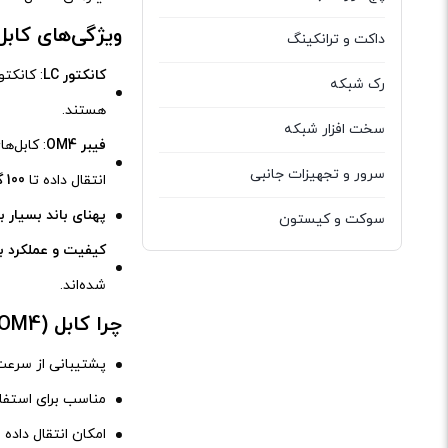
ویژگی‌های کابل LC-LC (OM4
داکت و ترانکینگ
کانکتور LC
رک شبکه
هستند.
سخت افزار شبکه
فیبر OM4
: کابل‌ه
سرور و تجهیزات جانبی
انتقال داده تا
100 گیگابیت بر ثانیه
پهنای باند بسیار با
سوکت و کیستون
کیفیت و عملکرد با
فیبر نوری
شده‌اند.
کابل شبکه
چرا کابل LC-LC (OM4) انتخاب مناسبی است؟
کیستون
پشتیبانی از سرعت‌های انتقال داده بال
نظارت تصویری و امنیتی
مناسب برای استفا
امکان انتقال داده 
وایرلس