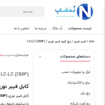
لیست محصولات
نُد بلاگ
درباره ما
تماس با ما
خانه
/
فیبر نوری
/
پچ کورد فیبر نوری
/ LC-LC (OM4)
مرتب‌سازی:
محبوبیت
جد
دسته‌های محصولات
ابزار و تجهیزات نصب
LC-LC (OM4)
برق و الکترونیک
کابل فیبر نوری LC-LC (OM4) – انتقال داده سریع و بدون
پچ پنل
کابل فیبر نوری
(OM4)
پچ کورد شبکه
تا نیازهای انتقال داده با پ