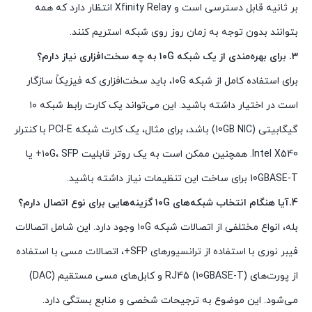
بر ثانیه قابل دسترسی است و Xfinity Relay انتظار دارد که همه
بتوانند بدون توجه به زمان روز روی شبکه استریم کنند.
3. برای بهره‌مندی از یک شبکه ۱۰G به چه سخت‌افزاری نیاز دارم؟
برای استفاده کامل از شبکه ۱۰G، باید سخت‌افزاری که فیزیکاً سازگار
است در اختیار داشته باشید. این می‌تواند یک کارت رابط شبکه ۱۰
گیگابیتی (10GB NIC) باشد، برای مثال، یک کارت شبکه PCI-E با کنترلر
Intel X540. همچنین ممکن است به یک روتر قابلیت ۱۰G، SFP+ یا
10GBASE-T برای ساخت این تنظیمات نیاز داشته باشید.
4.آیا هنگام انتخاب شبکه‌های ۱۰G گزینه‌هایی برای نوع اتصال دارم؟
بله، انواع مختلفی از اتصالات شبکه ۱۰G وجود دارد. این شامل اتصالات
فیبر نوری با استفاده از ترانسیورهای SFP+، اتصالات مسی با استفاده
از پورت‌های RJ45 (10GBASE-T) و کابل‌های مسی مستقیم (DAC)
می‌شود. این موضوع به ترجیحات شخصی و منابع بستگی دارد.