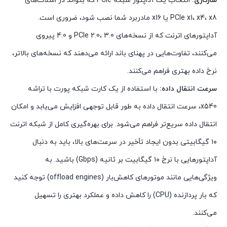
سازگاری:
انتخاب یک آداپتور شبکه PCIe که بتواند در اسلات‌های
PCIe x1، x4، x8 یا x16 مادربرد شما نصب شود، ضروری است.
آداپتورهای اترنت که از نسخه‌های PCIe 2.0، 3.0 و 4.0 پیروی
می‌کنند، تفاوت‌هایی در پهنای باند ارائه می‌دهند که نسخه‌های بالاتر،
نرخ داده بهتری فراهم می‌کنند.
سرعت انتقال داده:
با استفاده از یک کارت شبکه پورت با تراشه
x540، سرعت انتقال داده به طور قابل توجهی افزایش می‌یابد و امکان
انتقال داده سریع‌تر فراهم می‌شود. برای بهره‌گیری کامل از شبکه اترنت
۱۰ گیگابیتی بدون ایجاد تأخیر در سرعت‌های بالا، باید به دنبال
آداپتورهایی با نرخ ۱۰ گیگابیت بر ثانیه (Gbps) باشید. به
ویژگی‌هایی مانند موتورهای کاهش‌بار (offload engines) توجه کنید
که بار پردازنده (CPU) را کاهش داده و عملکرد بهتری را تسهیل
می‌کنند.