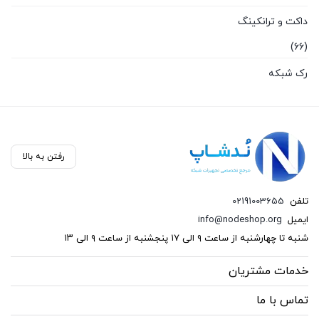
داکت و ترانکینگ
(66)
رک شبکه
(87)
سخت افزار شبکه
(136)
رفتن به بالا
سوکت و کیستون
تلفن
02191003655
(26)
ایمیل
info@nodeshop.org
فیبر نوری
شنبه تا چهارشنبه از ساعت ۹ الی ۱۷ پنجشنبه از ساعت ۹ الی ۱۳
(121)
خدمات مشتریان
کابل شبکه
تماس با ما
(13)