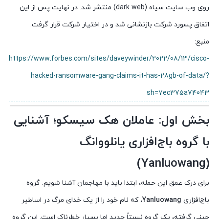
روی وب سایت سیاه (dark web) منتشر شد. در نهایت پس از این
اتفاق پسورد شرکت بازنشانی شد و در اختیار شرکت قرار گرفت.
منبع:
https://www.forbes.com/sites/daveywinder/2022/08/13/cisco-
hacked-ransomware-gang-claims-it-has-28gb-of-data/?
sh=7ec375a74043
بخش اول: عاملان هک سیسکو؛ آشنایی
با گروه باج‌افزاری یانلووانگ
(Yanluowang)
برای درک عمق این حمله، ابتدا باید با مهاجمان آشنا شویم. گروه
باج‌افزاری
Yanluowang
، که نام خود را از یک خدای مرگ در اساطیر
چینی گرفته، یک گروه نسبتاً جدید اما بسیار خطرناک است. این گروه