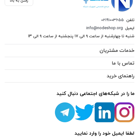
رفتن به بالا
سوکت و کیستون
تلفن
02191003655
(26)
ایمیل
info@nodeshop.org
فیبر نوری
شنبه تا چهارشنبه از ساعت ۹ الی ۱۷ پنجشنبه از ساعت ۹ الی ۱۳
(121)
خدمات مشتریان
کابل شبکه
تماس با ما
(13)
راهنمای خرید
کیستون
(1)
ما را در شبکه‌های اجتماعی دنبال کنید
وایرلس
(12)
یو پی اس
لطفا ایمیل خود را وارد نمایید
(6)