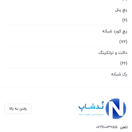
پچ پنل
(6)
پچ کورد شبکه
(72)
داکت و ترانکینگ
(66)
رک شبکه
(87)
سخت افزار شبکه
(136)
رفتن به بالا
سوکت و کیستون
تلفن
02191003655
(26)