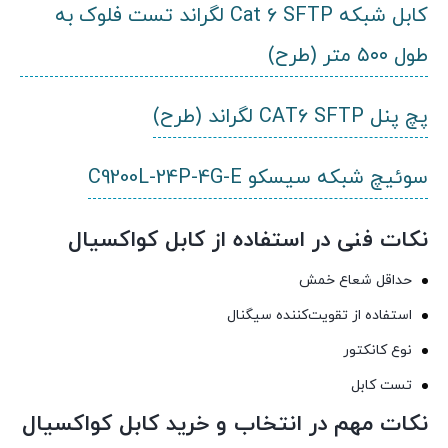
کابل شبکه Cat 6 SFTP لگراند تست فلوک به
طول ۵۰۰ متر (طرح)
پچ پنل CAT6 SFTP لگراند (طرح)
سوئیچ شبکه سیسکو C9200L-24P-4G-E
نکات فنی در استفاده از کابل کواکسیال
حداقل شعاع خمش
استفاده از تقویت‌کننده سیگنال
نوع کانکتور
تست کابل
نکات مهم در انتخاب و خرید کابل کواکسیال