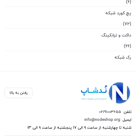
(6)
پچ کورد شبکه
(72)
داکت و ترانکینگ
(66)
رک شبکه
(87)
سخت افزار شبکه
(136)
رفتن به بالا
سوکت و کیستون
تلفن
02191003655
(26)
ایمیل
info@nodeshop.org
فیبر نوری
شنبه تا چهارشنبه از ساعت ۹ الی ۱۷ پنجشنبه از ساعت ۹ الی ۱۳
(121)