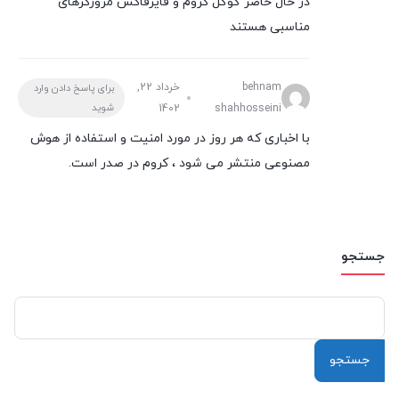
در حال حاضر گوگل کروم و فایرفاکس مرورگرهای
مناسبی هستند
behnam
خرداد 22,
برای پاسخ دادن وارد
شوید
1402
shahhosseini
با اخباری که هر روز در مورد امنیت و استفاده از هوش
مصنوعی منتشر می شود ، کروم در صدر است.
جستجو
جستجو
برای: