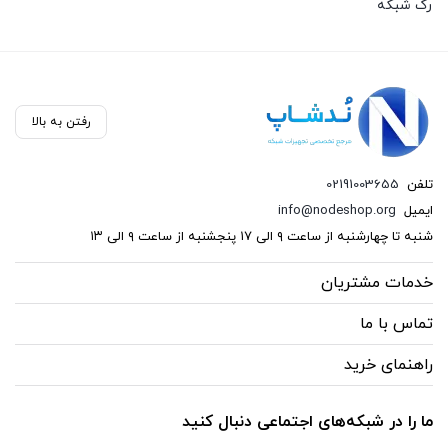
رک شبکه
(87)
سخت افزار شبکه
(136)
رفتن به بالا
سوکت و کیستون
تلفن
02191003655
(26)
ایمیل
info@nodeshop.org
فیبر نوری
شنبه تا چهارشنبه از ساعت ۹ الی ۱۷ پنجشنبه از ساعت ۹ الی ۱۳
(121)
خدمات مشتریان
کابل شبکه
تماس با ما
(13)
راهنمای خرید
کیستون
(1)
ما را در شبکه‌های اجتماعی دنبال کنید
وایرلس