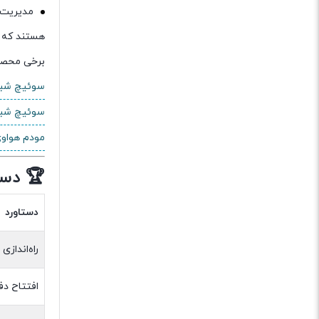
مدیریت 
هستند که با
برخی محصو
سوئیچ شبکه lyst C9200L-24P-4X-E
سوئیچ شبکه lyst C9200L-48P-4X-E
مودم هواوی 245H APC
🏆 دست
دستاورد
راه‌اندازی ۴ زیرگروه
افتتاح دف