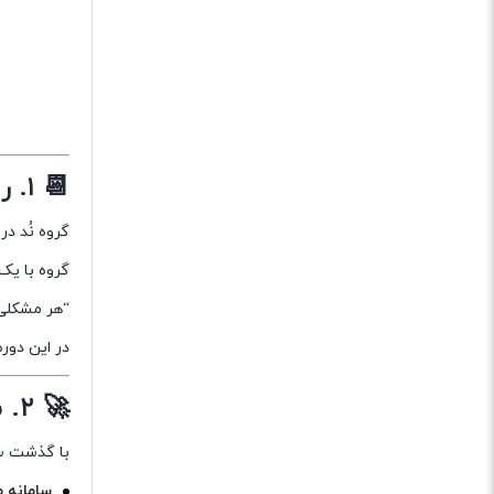
کیستون
(1)
وایرلس
(12)
یو پی اس
📆 ۱. روزهای اولیه — سال ۱۳۹۸
(6)
گروه نُد در
گروه با یک 
“هر مشکلی
در این دور
🚀 ۲. سال‌های دوم و سوم — شتاب گرفتن رشد
با گذشت سا
سامانه 