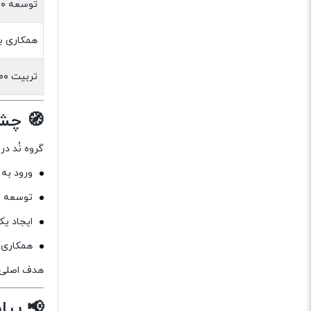
توسعه ۲۰+ محصول داخلی
همکاری با ۵۰+ شرکت و ساز
تربیت ۱۰۰۰+ متخصص
🧭 چشم
گروه نُد در
ورود به 
توسعه م
ایجاد یک
همکاری 
هدف اصلی ن
📢 پیا