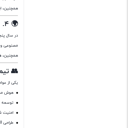
همچنین، ا
🌍 ۴. سال پنجم — نگاهی به آینده
در سال پنج
مصنوعی و 
همچنین،
ه
👥 تیم
یکی از عوا
هوش مص
توسعه نر
امنیت ش
طراحی UX/UI