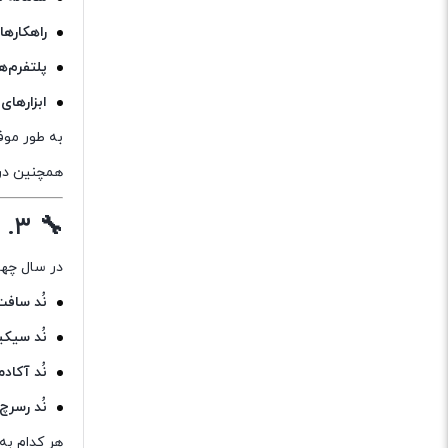
راهکاره
پلتفرم‌
ابزارها
به طور موف
همچنین در 
🔧 ۳. سال چهارم — تحول ساختاری و گسترش دامنه فعالیت
در سال چها
نُد ساف
نُد سیکی
نُد آکاد
نُد رسرچ
هر کدام به