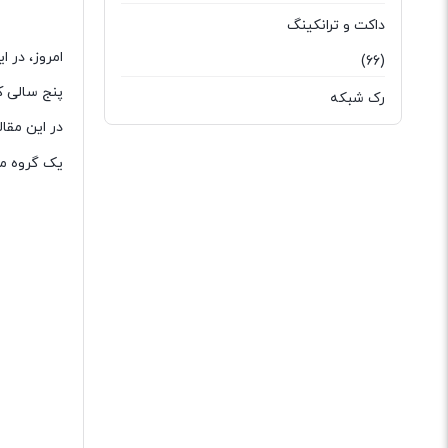
داکت و ترانکینگ
امروز، در 
(66)
پنج سالی ک
رک شبکه
در این مقال
(87)
یک گروه مع
سخت افزار شبکه
(136)
سوکت و کیستون
(26)
فیبر نوری
(121)
کابل شبکه
(13)