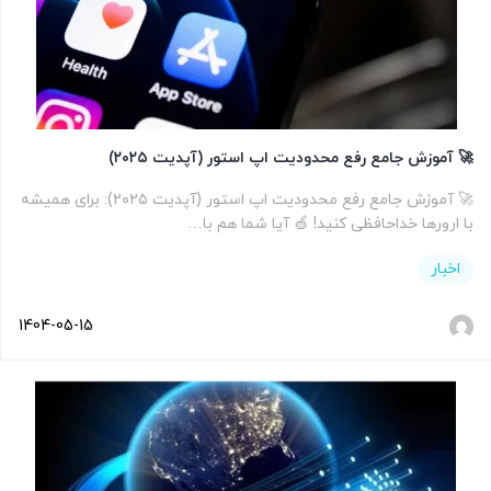
🚀 آموزش جامع رفع محدودیت اپ استور (آپدیت ۲۰۲۵)
🚀 آموزش جامع رفع محدودیت اپ استور (آپدیت ۲۰۲۵): برای همیشه
با ارورها خداحافظی کنید! 🍏 آیا شما هم با…
اخبار
1404-05-15