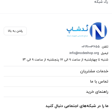
رک شبکه
(87)
سخت افزار شبکه
(136)
رفتن به بالا
سوکت و کیستون
تلفن
02191003655
(26)
ایمیل
info@nodeshop.org
فیبر نوری
شنبه تا چهارشنبه از ساعت ۹ الی ۱۷ پنجشنبه از ساعت ۹ الی ۱۳
(121)
خدمات مشتریان
کابل شبکه
تماس با ما
(13)
راهنمای خرید
کیستون
(1)
ما را در شبکه‌های اجتماعی دنبال کنید
وایرلس