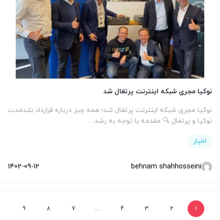
نوکیا مجری شبکه اینترنت پرتغال شد
نوکیا مجری شبکه اینترنت پرتغال شد؛ همه چیز درباره قرارداد بلندمدت
نوکیا و پرتغال 🔍 مقدمه با توجه به رشد…
اخبار
1402-09-12
behnam shahhosseini
9
8
7
…
4
3
2
1