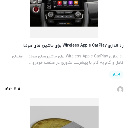
راه اندازی Wirelees Apple CarPlay برای ماشین های هوندا
راه‌اندازی Wireless Apple CarPlay برای ماشین‌های هوندا | راهنمای
کامل و گام به گام با پیشرفت فناوری در صنعت خودرو،…
اخبار
1402-11-11